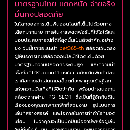
มาตรฐานไทย แตกหนัก จ่ายจริง
มั่นคงปลอดภัย
ในโลกของการเดิมพันออนไลน์ที่เต็มไปด้วยทาง
เลือกมากมาย การค้นหาแพลตฟอร์มที่ไว้ใจได้และ
มอบประสบการณ์ที่ดีที่สุดนั้นเป็นสิ่งสำคัญอย่าง
ยิ่ง วันนี้เราขอแนะนำ
bet365-th
สล็อตเว็บตรง
ผู้ให้บริการเกมสล็อตออนไลน์ที่โดดเด่นด้วย
มาตรฐานความปลอดภัยระดับสูง และความน่า
เชื่อถือที่ได้รับความไว้วางใจจากนักเดิมพันทั่วโลก
เราคือทางเข้าเล่นเกมสล็อตที่จะพาคุณเข้าสู่โลก
แห่งความบันเทิงที่ไร้ขีดจำกัด พร้อมนำเสนอเกม
สล็อตจากค่าย PG SLOT ซึ่งเป็นที่รู้จักกันดีใน
เรื่องของคุณภาพกราฟิกที่สวยงาม รูปแบบการ
เล่นที่สร้างสรรค์ และโอกาสในการทำกำไรที่ยอด
เยี่ยม ไม่ว่าคุณจะเป็นนักปั่นมืออาชีพหรือผู้เล่น
ใหม่ที่เพิ่งเริ่มต้น เราพร้อมมอบประสบการณ์การ