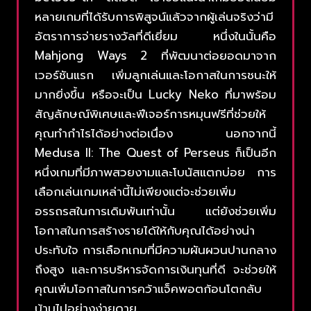
หลายเกมที่ได้รับการพิสูจน์แล้วจากผู้เล่นจริงว่ามี
อัตราการจ่ายรางวัลที่ดีเยี่ยม หนึ่งในนั้นคือ
Mahjong Ways 2 ที่พัฒนาต่อยอดมาจาก
เวอร์ชันแรก เพิ่มลูกเล่นและโอกาสในการชนะให้
มากยิ่งขึ้น หรือจะเป็น Lucky Neko ที่มาพร้อม
สัญลักษณ์พิเศษและฟีเจอร์การหมุนฟรีที่ช่วยให้
คุณทำกำไรได้อย่างต่อเนื่อง นอกจากนี้
Medusa II: The Quest of Perseus ก็เป็นอีก
หนึ่งเกมที่มีภาพสวยงามและโบนัสแตกบ่อย การ
เลือกเล่นเกมเหล่านี้ไม่เพียงแต่จะช่วยเพิ่ม
อรรถรสในการเดิมพันเท่านั้น แต่ยังช่วยเพิ่ม
โอกาสในการสร้างรายได้ให้กับคุณได้อย่างน่า
ประทับใจ การเลือกเกมที่มีความผันผวนปานกลาง
ถึงสูง และการบริหารจัดการเงินทุนที่ดี จะช่วยให้
คุณเพิ่มโอกาสในการคว้าแจ็คพอตก้อนโตกลับ
บ้านไปอย่างง่ายดาย