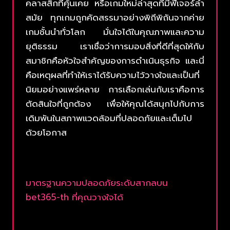
คลาสสิกที่คุ้นเคย หรือเกมใหม่ล่าสุดที่มีฟีเจอร์ล้ำ
สมัย ทุกเกมถูกคัดสรรมาอย่างพิถีพิถันจากค่าย
เกมชั้นนำทั่วโลก มั่นใจได้ในคุณภาพและความ
ยุติธรรม เราเชื่อว่าการมอบสิ่งที่ดีที่สุดให้กับ
สมาชิกคือหัวใจสำคัญของการดำเนินธุรกิจ และนี่
คือเหตุผลที่ทำให้เราได้รับความไว้วางใจและเป็นที่
นิยมอย่างแพร่หลาย การเลือกเล่นกับเราคือการ
ตัดสินใจที่ถูกต้อง เพื่อให้คุณได้สนุกไปกับการ
เดิมพันในสภาพแวดล้อมที่ปลอดภัยและเต็มไป
ด้วยโอกาส
มาตรฐานความปลอดภัยระดับสากลบน
bet365-th ที่คุณวางใจได้