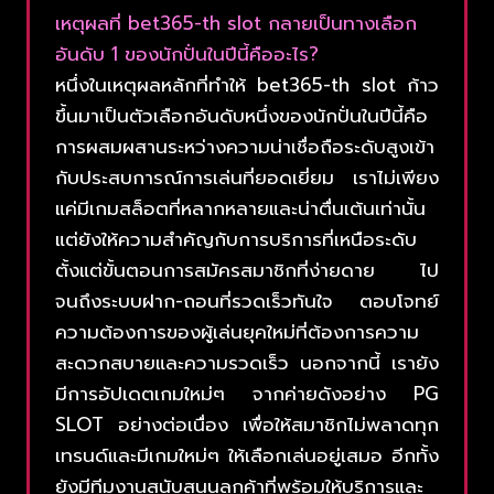
เหตุผลที่ bet365-th slot กลายเป็นทางเลือก
อันดับ 1 ของนักปั่นในปีนี้คืออะไร?
หนึ่งในเหตุผลหลักที่ทำให้ bet365-th slot ก้าว
ขึ้นมาเป็นตัวเลือกอันดับหนึ่งของนักปั่นในปีนี้คือ
การผสมผสานระหว่างความน่าเชื่อถือระดับสูงเข้า
กับประสบการณ์การเล่นที่ยอดเยี่ยม เราไม่เพียง
แค่มีเกมสล็อตที่หลากหลายและน่าตื่นเต้นเท่านั้น
แต่ยังให้ความสำคัญกับการบริการที่เหนือระดับ
ตั้งแต่ขั้นตอนการสมัครสมาชิกที่ง่ายดาย ไป
จนถึงระบบฝาก-ถอนที่รวดเร็วทันใจ ตอบโจทย์
ความต้องการของผู้เล่นยุคใหม่ที่ต้องการความ
สะดวกสบายและความรวดเร็ว นอกจากนี้ เรายัง
มีการอัปเดตเกมใหม่ๆ จากค่ายดังอย่าง PG
SLOT อย่างต่อเนื่อง เพื่อให้สมาชิกไม่พลาดทุก
เทรนด์และมีเกมใหม่ๆ ให้เลือกเล่นอยู่เสมอ อีกทั้ง
ยังมีทีมงานสนับสนุนลูกค้าที่พร้อมให้บริการและ