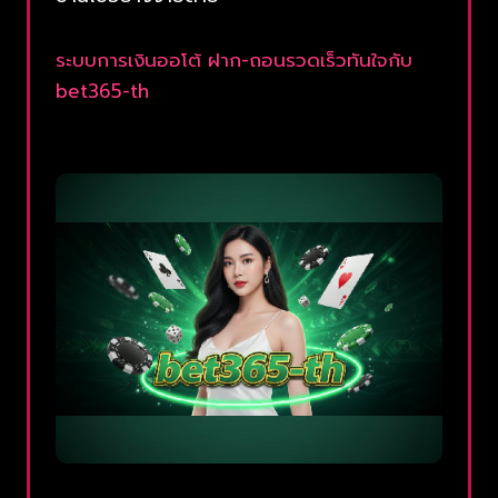
ระบบการเงินออโต้ ฝาก-ถอนรวดเร็วทันใจกับ
bet365-th