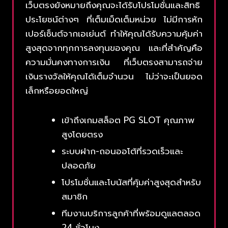
เว็บตรงยังหมายถึงคุณจะได้รับโปรโมชั่นและสิทธิ
ประโยชน์ต่างๆ ที่เต็มเม็ดเต็มหน่วย ไม่มีการหัก
เปอร์เซ็นต์จากเอเย่นต์ ทำให้คุณได้รับความคุ้มค่า
สูงสุดจากทุกการลงทุนของคุณ และที่สำคัญคือ
ความมั่นคงทางการเงิน ที่เว็บตรงสามารถจ่าย
เงินรางวัลให้คุณได้เต็มจำนวน ไม่ว่าจะเป็นยอด
เล็กหรือยอดใหญ่
เข้าถึงเกมสล็อต PG SLOT คุณภาพ
สูงโดยตรง
ระบบฝาก-ถอนออโต้ที่รวดเร็วและ
ปลอดภัย
โปรโมชั่นและโบนัสที่คุ้มค่าสูงสุดสำหรับ
สมาชิก
ทีมงานบริการลูกค้าที่พร้อมดูแลตลอด
24 ชั่วโมง