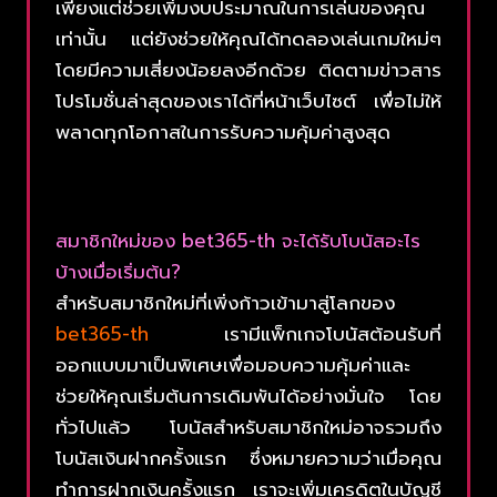
เพียงแต่ช่วยเพิ่มงบประมาณในการเล่นของคุณ
เท่านั้น แต่ยังช่วยให้คุณได้ทดลองเล่นเกมใหม่ๆ
โดยมีความเสี่ยงน้อยลงอีกด้วย ติดตามข่าวสาร
โปรโมชั่นล่าสุดของเราได้ที่หน้าเว็บไซต์ เพื่อไม่ให้
พลาดทุกโอกาสในการรับความคุ้มค่าสูงสุด
สมาชิกใหม่ของ bet365-th จะได้รับโบนัสอะไร
บ้างเมื่อเริ่มต้น?
สำหรับสมาชิกใหม่ที่เพิ่งก้าวเข้ามาสู่โลกของ
bet365-th
เรามีแพ็กเกจโบนัสต้อนรับที่
ออกแบบมาเป็นพิเศษเพื่อมอบความคุ้มค่าและ
ช่วยให้คุณเริ่มต้นการเดิมพันได้อย่างมั่นใจ โดย
ทั่วไปแล้ว โบนัสสำหรับสมาชิกใหม่อาจรวมถึง
โบนัสเงินฝากครั้งแรก ซึ่งหมายความว่าเมื่อคุณ
ทำการฝากเงินครั้งแรก เราจะเพิ่มเครดิตในบัญชี