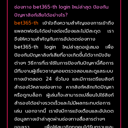
ช่องทาง bet365-th login ใหม่ล่าสุด ป้องกัน
ปัญหาลิงก์เสียได้อย่างไร?
bet365-th
เข้าใจถึงความสำคัญของการเข้าถึง
แพลตฟอร์มได้อย่างต่อเนื่องและไม่มีสะดุด เรา
จึงให้ความสำคัญกับการอัปเดตช่องทาง
bet365-th login ใหม่ล่าสุดอยู่เสมอ เพื่อ
ป้องกันปัญหาลิงก์เสียที่อาจเกิดขึ้นได้จากปัจจัย
ต่างๆ วิธีการที่เราใช้ในการป้องกันปัญหานี้คือการ
มีทีมงานผู้เชี่ยวชาญคอยตรวจสอบและดูแลระบบ
ทางเข้าตลอด 24 ชั่วโมง และมีการเตรียมลิงก์
สำรองไว้หลายช่องทาง หากลิงก์หลักเกิดปัญหา
หรือถูกบล็อก ผู้เล่นก็จะสามารถเปลี่ยนไปใช้ลิงก์
สำรองได้อย่างรวดเร็วและไม่มีผลกระทบต่อการ
เล่น นอกจากนี้ เรายังมีการแจ้งเตือนและอัปเดต
ข้อมูลทางเข้าล่าสุดผ่านช่องทางสื่อสารต่างๆ
ของเรา เพื่อให้สมาชิกทุกคนได้รับทราบและ