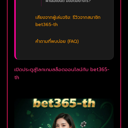
ผ่านเอเย่นต์ มีข้อดีอย่างไร?
เสียงจากผู้เล่นจริง: รีวิวจากสมาชิก
bet365-th
คำถามที่พบบ่อย (FAQ)
เปิดประตูสู่โลกเกมสล็อตออนไลน์กับ bet365-
th