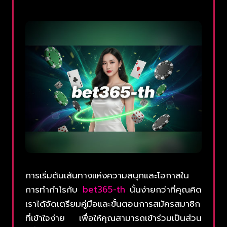
การเริ่มต้นเส้นทางแห่งความสนุกและโอกาสใน
การทำกำไรกับ
bet365-th
นั้นง่ายกว่าที่คุณคิด
เราได้จัดเตรียมคู่มือและขั้นตอนการสมัครสมาชิก
ที่เข้าใจง่าย เพื่อให้คุณสามารถเข้าร่วมเป็นส่วน